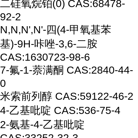
二硅氧烷铂(0) CAS:68478-
92-2
N,N,N',N'-
四
(
4-
甲
氧基苯
基
)
-9H-
咔唑
-3,6-
二胺
CAS:
1630723-98-
6
7-
氟
-1-
萘满酮
CAS:2840-44-
0
米索前列醇
CAS:
59122-46-2
4-
乙基吡啶
CAS:
536-75-4
2-
氨基
-4
-
乙基吡啶
CAS:
33252-32-3