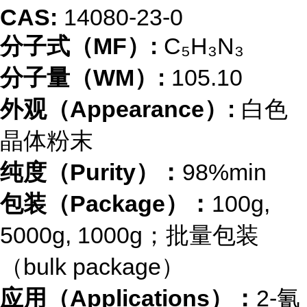
CAS:
14080-23-0
分子式（
MF
）
:
C₅H₃N₃
分子量（
WM
）
:
105.10
外观（
Appearance
）
:
白色
晶体粉末
纯度（
Purity
）：
98
%min
包装（
Package
）：
1
00
g,
5
000
g,
1000
g
；批量包装
（
bulk package
）
应用（
Applications
）：
2-
氰