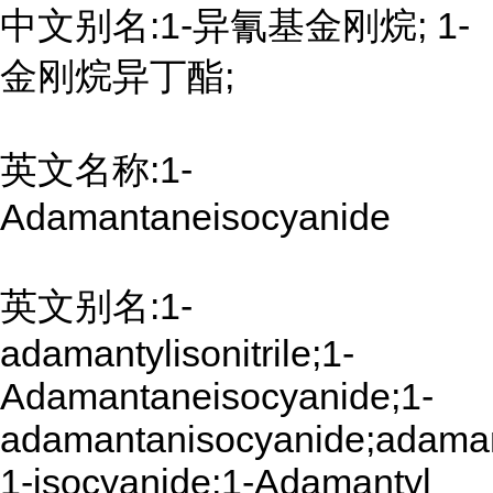
中文别名:1-异氰基金刚烷; 1-
金刚烷异丁酯;
英文名称:1-
Adamantaneisocyanide
英文别名:1-
adamantylisonitrile;1-
Adamantaneisocyanide;1-
adamantanisocyanide;adaman
1-isocyanide;1-Adamantyl