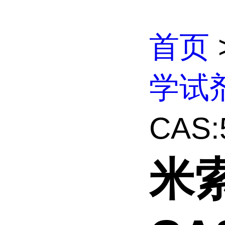
首页
学试
CAS:5
米