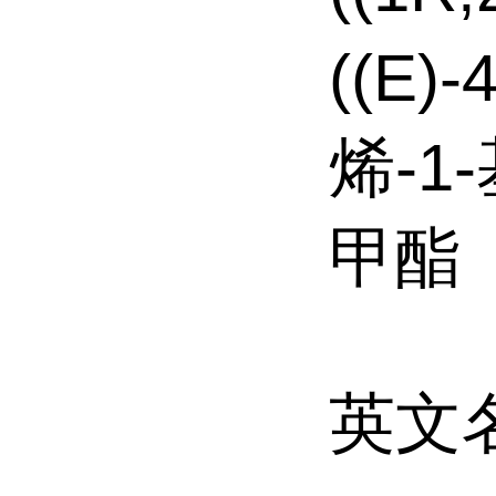
((E)
烯-1
甲酯
英文名称