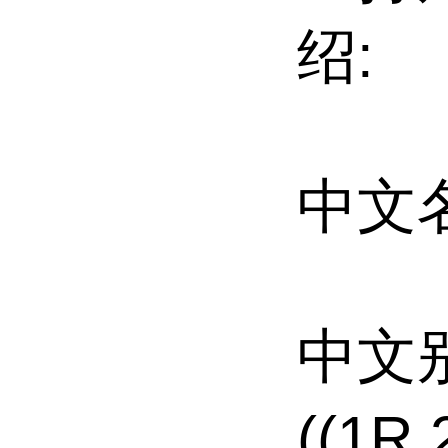
绍:
中文
中文别名
((1R