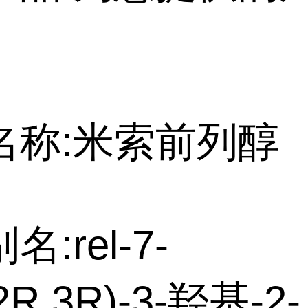
名称:米索前列醇
:rel-7-
,2R,3R)-3-羟基-2-