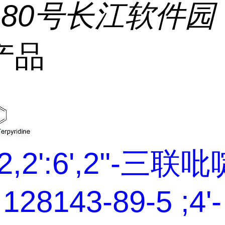
180号长江软件园
产品
2,2':6',2''-三联
128143-89-5 ;4'-