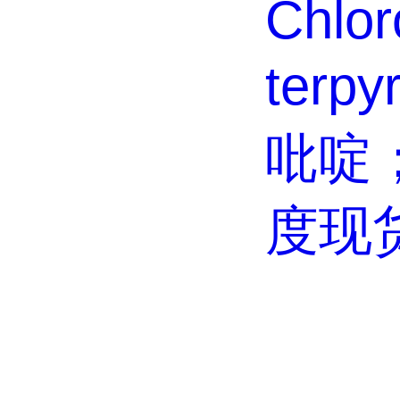
Chloro
terpy
吡啶
度现