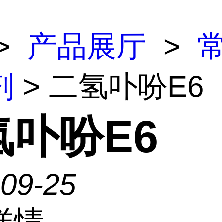
>
产品展厅
>
剂
> 二氢卟吩E6
氢卟吩E6
-09-25
详情