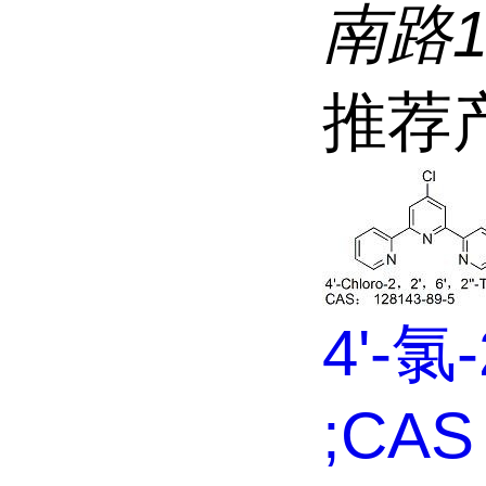
南路
推荐
4'-氯-
;CAS 