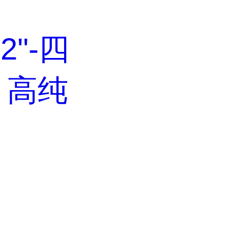
,2''-四
，高纯