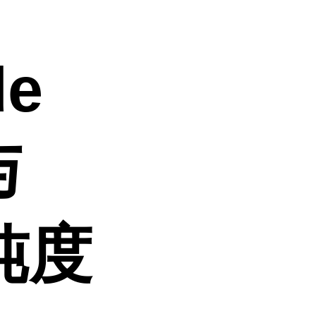
de
与
纯度