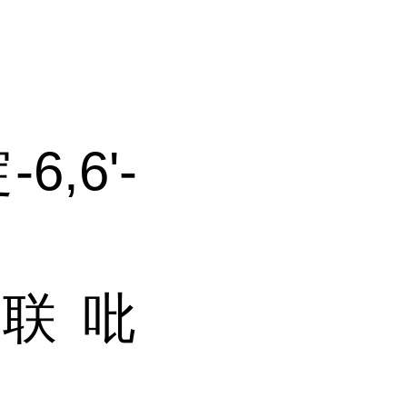
,6'-
-联吡