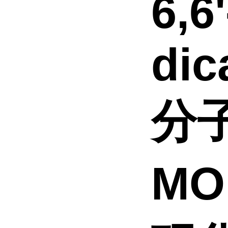
6,6'
dic
分
MO