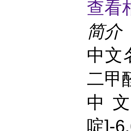
查看
简介
中文名
二甲
中文
啶]-6