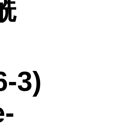
酰
-3)
e-