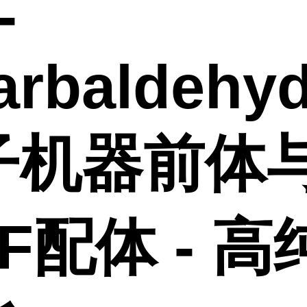
-
arbaldehy
子机器前体
F配体 - 高