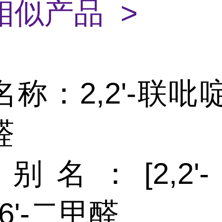
相似产品 >
称：2,2'-联吡啶-6
醛
别名：[2,2'
,6'-二甲醛