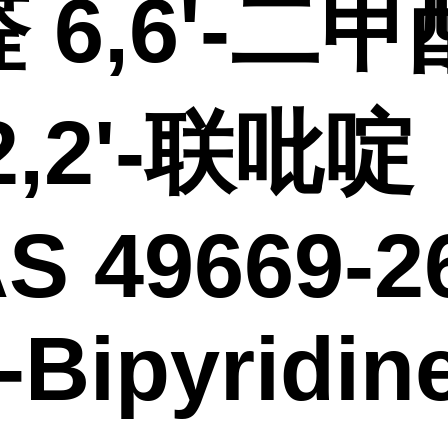
 6,6'-二甲
2,2'-联吡啶
S 49669-26
'-Bipyridin