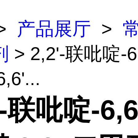
>
产品展厅
>
剂
> 2,2'-联吡啶-6
6'...
'-联吡啶-6,6