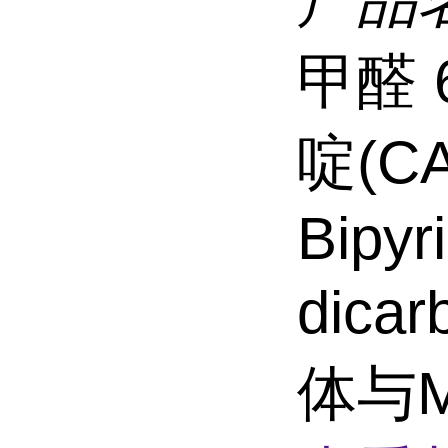
产品
甲醛 6
啶(CAS
Bipyri
dica
体与M