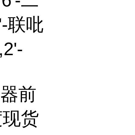
6'-二
'-联吡
2'-
子机器前
度现货