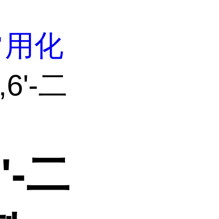
常用化
,6'-二
'-二