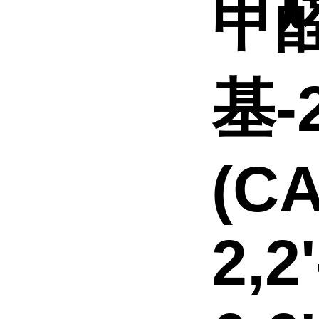
甲醛
基-
(CA
2,2