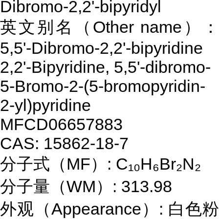
Dibromo-2,2'-bipyridyl
英文别名（Other name）：
5,5'-Dibromo-2,2'-bipyridine
2,2'-Bipyridine, 5,5'-dibromo-
5-Bromo-2-(5-bromopyridin-
2-yl)pyridine
MFCD06657883
CAS: 15862-18-7
分子式（MF）: C₁₀H₆Br₂N₂
分子量（WM）: 313.98
外观（Appearance）: 白色粉