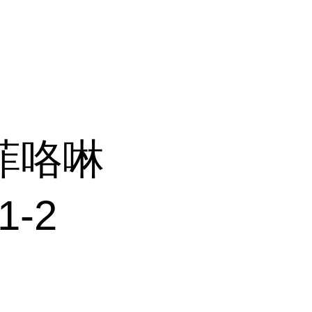
-菲咯啉
1-2