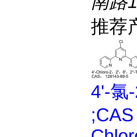
南路
推荐
4'-氯-
;CAS 
Chloro