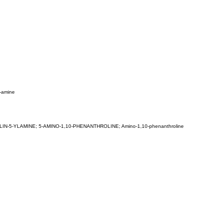
-amine
5-YLAMINE; 5-AMINO-1,10-PHENANTHROLINE; Amino-1,10-phenanthroline