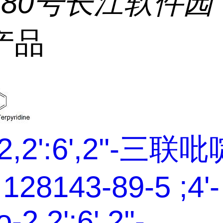
180号长江软件园
产品
2,2':6',2''-三联
128143-89-5 ;4'-
-2,2':6',2''-