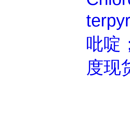
terpy
吡啶
度现