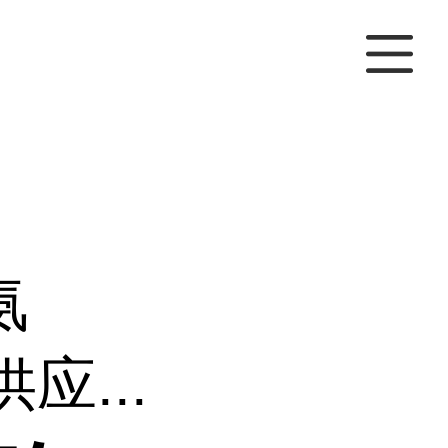
氨
应...