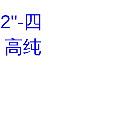
,2''-四
，高纯